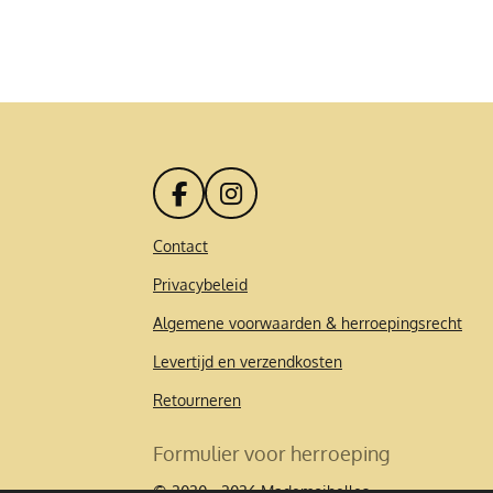
F
I
a
n
c
s
Contact
e
t
Privacybeleid
b
a
o
g
Algemene voorwaarden & herroepingsrecht
o
r
k
a
Levertijd en verzendkosten
m
Retourneren
Formulier voor herroeping
© 2020 - 2026 Mademoibelles