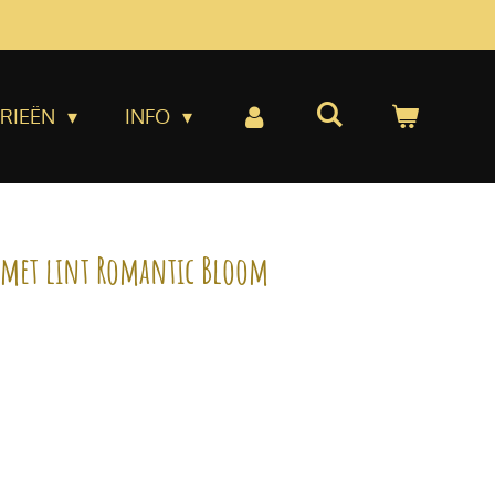
RIEËN
INFO
e met lint Romantic Bloom