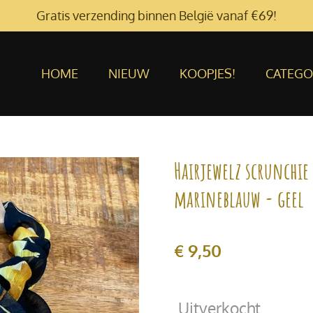
Gratis verzending binnen België vanaf €69!
HOME
NIEUW
KOOPJES!
CATEGO
Hairjewelz scrunchi
marineblauw - geel
€ 9,50
Uitverkocht