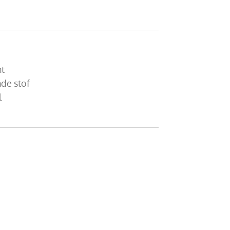
nt
de stof
l