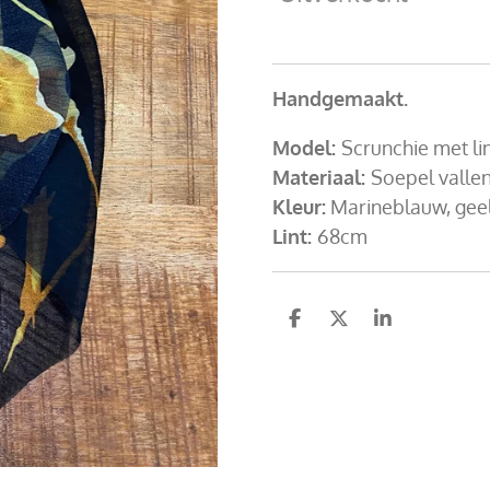
Handgemaakt.
Model:
Scrunchie met li
Materiaal:
Soepel vallen
Kleur:
Marineblauw, gee
Lint:
68cm
D
D
S
e
e
h
l
e
a
e
l
r
n
e