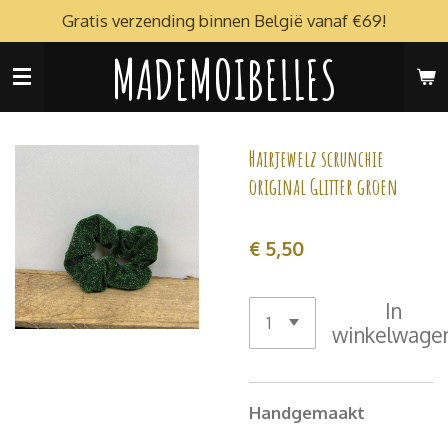
Gratis verzending binnen België vanaf €69!
Ga
direct
MADEMOIBELLES
naar
de
hoofdinhoud
Hairjewelz scrunchie
original Glitter groen
€ 5,50
In
winkelwage
Handgemaakt