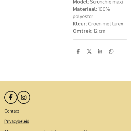
Model:
Scrunchie maxi
Materiaal:
100%
polyester
Kleur:
Groen met lurex
Omtrek:
12 cm
D
D
S
D
e
e
h
e
l
e
a
l
e
l
r
e
n
e
n
F
I
a
n
c
s
Contact
e
t
Privacybeleid
b
a
o
g