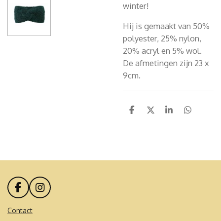
winter!
Hij is gemaakt van 50%
polyester, 25% nylon,
20% acryl en 5% wol.
De afmetingen zijn 23 x
9cm.
D
D
S
D
e
e
h
e
l
e
a
l
e
l
r
e
n
e
n
F
I
a
n
c
s
Contact