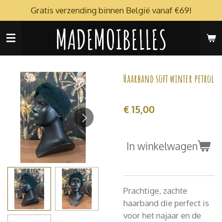
Gratis verzending binnen België vanaf €69!
Ga
direct
MADEMOIBELLES
naar
de
hoofdinhoud
Haarband soft winter petrol
€ 15,00
In winkelwagen
Prachtige, zachte
haarband die perfect is
voor het najaar en de