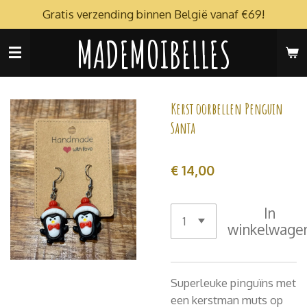
Gratis verzending binnen België vanaf €69!
Ga
direct
MADEMOIBELLES
naar
de
hoofdinhoud
Kerst oorbellen Penguin
Santa
€ 14,00
In
winkelwage
Superleuke pinguïns met
een kerstman muts op