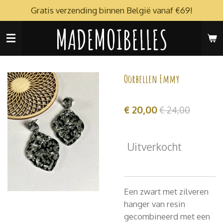
Gratis verzending binnen België vanaf €69!
Ga
direct
MADEMOIBELLES
naar
de
hoofdinhoud
Oorbellen Emmy
€ 20,00
€ 24,00
Uitverkocht
Een zwart met zilveren
hanger van resin
gecombineerd met een