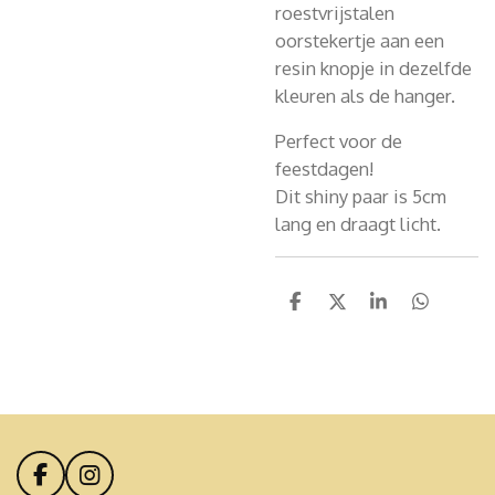
roestvrijstalen
oorstekertje aan een
resin knopje in dezelfde
kleuren als de hanger.
Perfect voor de
feestdagen!
Dit shiny paar is 5cm
lang en draagt licht.
D
D
S
D
e
e
h
e
l
e
a
l
e
l
r
e
n
e
n
F
I