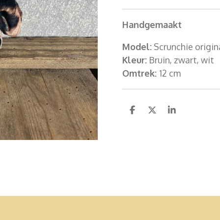
Handgemaakt
Model:
Scrunchie origin
Kleur:
Bruin, zwart, wit
Omtrek:
12 cm
D
D
S
e
e
h
l
e
a
e
l
r
n
e