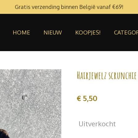
Gratis verzending binnen België vanaf €69!
HOME
NIEUW
KOOPJES!
CATEGO
Hairjewelz scrunchie
€ 5,50
Uitverkocht