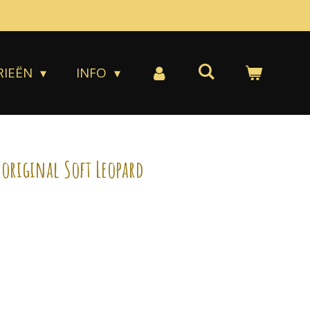
RIEËN
INFO
 original Soft Leopard