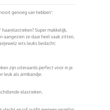
r nooit genoeg van hebben':
' haarelastieken? Super makkelijk,
n aangezien ze daar heel vaak zitten,
rjewelz iets leuks bedacht:
ken zijn uiteraards perfect voor in je
er leuk als armbandje.
schillende elastieken.
t vlecht en/of outfit meteen gezellig.