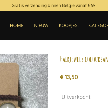
Gratis verzending binnen België vanaf €69!
HOME
NIEUW
KOOPJES!
CATEGO
Hairjewelz colourban
€ 13,50
Uitverkocht