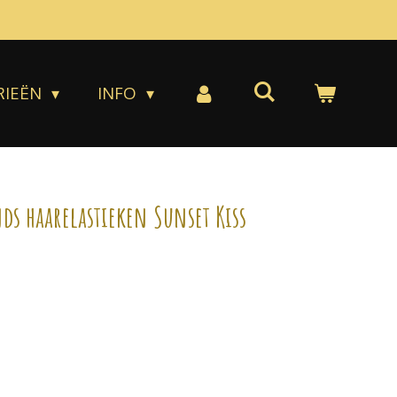
RIEËN
INFO
ds haarelastieken Sunset Kiss