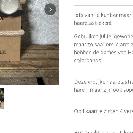
Iets van 'je kunt er maa
haarelastieken!
Gebruiken jullie 'gewone
maar zo saai om je arm e
hebben de dames van Hai
colorbands!
Deze vrolijke haarelastie
haren, maar zijn ook sup
Op 1 kaartje zitten 4 ver
Het maakt je staart, kno