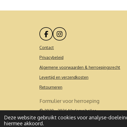
F
I
a
n
c
s
Contact
e
t
Privacybeleid
b
a
o
g
Algemene voorwaarden & herroepingsrecht
o
r
k
a
Levertijd en verzendkosten
m
Retourneren
Formulier voor herroeping
© 2020 - 2026 Mademoibelles
Deze website gebruikt cookies voor analyse-doeleind
hiermee akkoord.