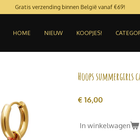
Gratis verzending binnen België vanaf €69!
HOME
NIEUW
KOOPJES!
CATEGO
Hoops summergirls c
€ 16,00
In winkelwagen