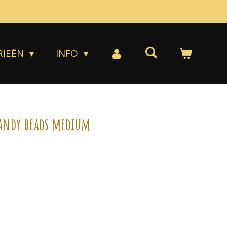
RIEËN
INFO
andy beads medium