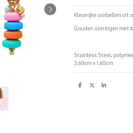
Kleurrijke oorbellen uit
Gouden oorringen met kl
Stainless Steel, polymeer
3.60cm x 1.60cm
D
D
S
e
e
h
l
e
a
e
l
r
n
e