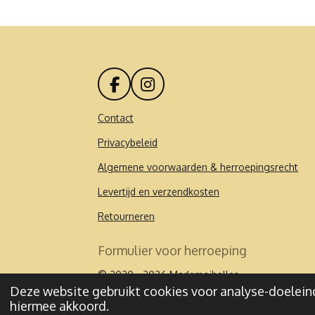
F
I
a
n
c
s
Contact
e
t
Privacybeleid
b
a
o
g
Algemene voorwaarden & herroepingsrecht
o
r
k
a
Levertijd en verzendkosten
m
Retourneren
Formulier voor herroeping
© 2020 - 2026 Mademoibelles
Deze website gebruikt cookies voor analyse-doeleind
hiermee akkoord.