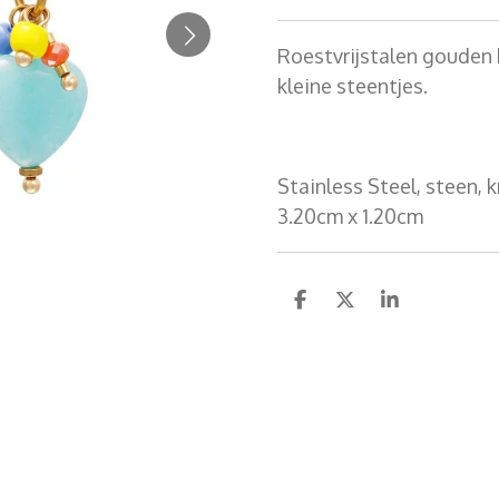
Roestvrijstalen gouden 
kleine steentjes.
Stainless Steel, steen, k
3.20cm x 1.20cm
D
D
S
e
e
h
l
e
a
e
l
r
n
e