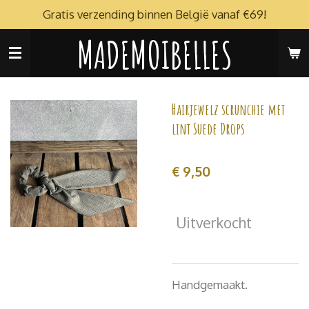
Gratis verzending binnen België vanaf €69!
Ga
direct
MADEMOIBELLES
naar
de
hoofdinhoud
Hairjewelz scrunchie met
lint Suede Drops
€ 9,50
Uitverkocht
Handgemaakt.