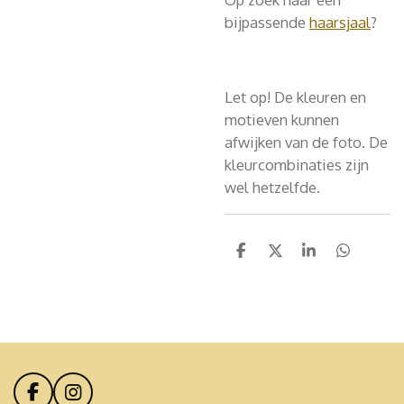
bijpassende
haarsjaal
?
Let op! De kleuren en
motieven kunnen
afwijken van de foto. De
kleurcombinaties zijn
wel hetzelfde.
D
D
S
D
e
e
h
e
l
e
a
l
e
l
r
e
n
e
n
F
I