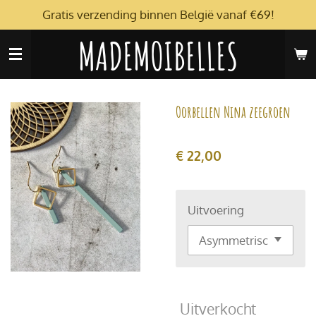
Gratis verzending binnen België vanaf €69!
Ga
direct
MADEMOIBELLES
naar
de
hoofdinhoud
Oorbellen Nina zeegroen
€ 22,00
Uitvoering
Uitverkocht