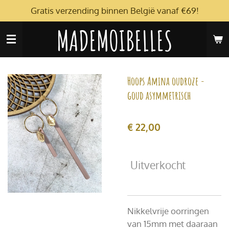
Gratis verzending binnen België vanaf €69!
Ga
direct
MADEMOIBELLES
naar
de
hoofdinhoud
Hoops Amina oudroze -
goud asymmetrisch
€ 22,00
Uitverkocht
Nikkelvrije oorringen
van 15mm met daaraan