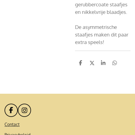
gerubbercoate staafjes
en nikkelvrije blaadjes.
De asymmetrische
staafjes maken dit paar
extra speels!
D
D
S
D
e
e
h
e
l
e
a
l
e
l
r
e
n
e
n
F
I
a
n
c
s
Contact
e
t
Privacybeleid