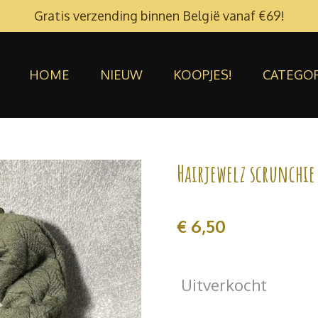
Gratis verzending binnen België vanaf €69!
HOME
NIEUW
KOOPJES!
CATEGO
Hairjewelz scrunchie
€ 6,50
Uitverkocht