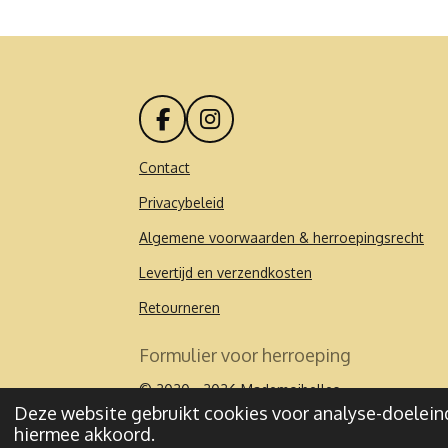
F
I
a
n
c
s
Contact
e
t
Privacybeleid
b
a
o
g
Algemene voorwaarden & herroepingsrecht
o
r
k
a
Levertijd en verzendkosten
m
Retourneren
Formulier voor herroeping
© 2020 - 2026 Mademoibelles
Deze website gebruikt cookies voor analyse-doeleind
hiermee akkoord.