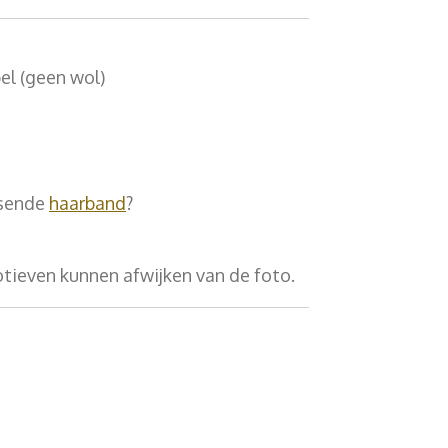
el (geen wol)
ssende
haarband
?
otieven kunnen afwijken van de foto.