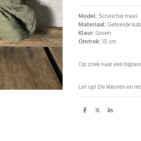
Model:
Scrunchie m
axi
Materiaal:
Gebreide kab
Kleur:
Groen
Omtrek:
15 cm
Op zoek naar een bijpa
Let op! De kleuren en m
D
D
S
e
e
h
l
e
a
e
l
r
n
e