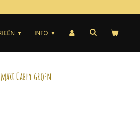
RIEËN
INFO
 maxi Cably groen