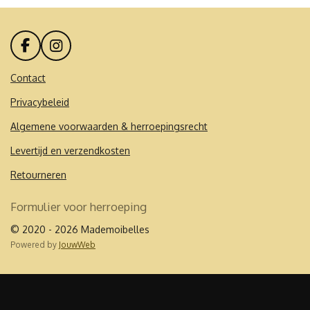
F
I
a
n
c
s
Contact
e
t
Privacybeleid
b
a
o
g
Algemene voorwaarden & herroepingsrecht
o
r
k
a
Levertijd en verzendkosten
m
Retourneren
Formulier voor herroeping
© 2020 - 2026 Mademoibelles
Powered by
JouwWeb