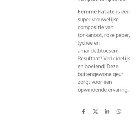
Femme Fatale
is een
super vrouwelijke
compositie van
tonkanoot, roze peper,
lychee en
amandelbloesem.
Resultaat? Verleidelijk
en boeiend! Deze
buitengewone geur
zorgt voor een
opwindende ervaring.
D
D
S
D
e
e
h
e
l
e
a
l
e
l
r
e
n
e
n