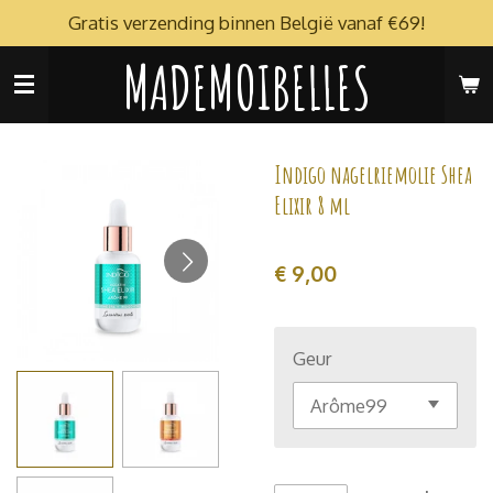
Gratis verzending binnen België vanaf €69!
Ga
direct
MADEMOIBELLES
naar
de
hoofdinhoud
Indigo nagelriemolie Shea
Elixir 8 ml
€ 9,00
Geur