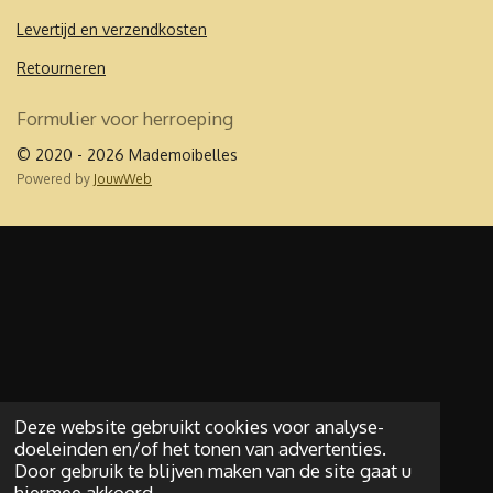
o
r
k
a
Levertijd en verzendkosten
m
Retourneren
Formulier voor herroeping
© 2020 - 2026 Mademoibelles
Powered by
JouwWeb
Deze website gebruikt cookies voor analyse-
doeleinden en/of het tonen van advertenties.
Door gebruik te blijven maken van de site gaat u
hiermee akkoord.