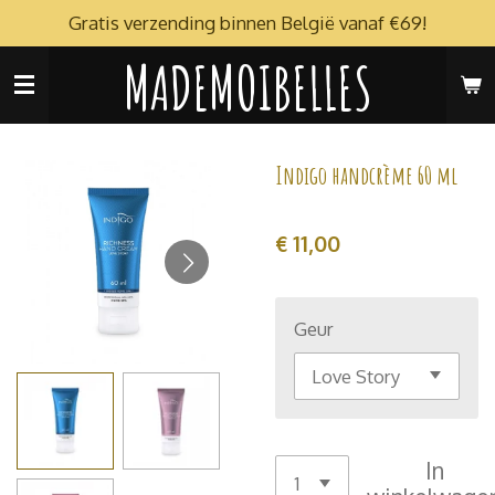
Gratis verzending binnen België vanaf €69!
Ga
direct
MADEMOIBELLES
naar
de
hoofdinhoud
Indigo handcrème 60 ml
€ 11,00
Geur
In