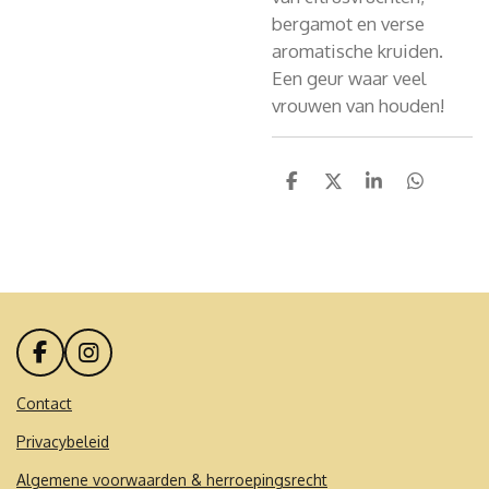
bergamot en verse
aromatische kruiden.
Een geur waar veel
vrouwen van houden!
D
D
S
D
e
e
h
e
l
e
a
l
e
l
r
e
n
e
n
F
I
a
n
c
s
Contact
e
t
Privacybeleid
b
a
o
g
Algemene voorwaarden & herroepingsrecht