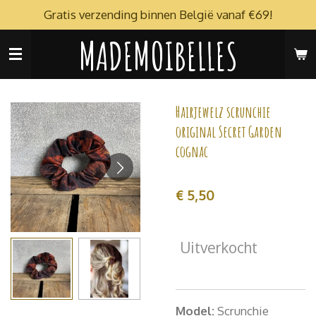
Gratis verzending binnen België vanaf €69!
Ga
direct
MADEMOIBELLES
naar
de
hoofdinhoud
Hairjewelz scrunchie
original Secret Garden
cognac
€ 5,50
Uitverkocht
Model:
Scrunchie