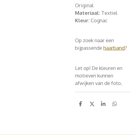
Original
Materiaal:
Textiel
Kleur:
Cognac
Op zoek naar een
bijpassende
haarband
?
Let op! De kleuren en
motieven kunnen
afwijken van de foto.
D
D
S
D
e
e
h
e
l
e
a
l
e
l
r
e
n
e
n