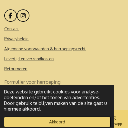
F
I
a
n
c
s
Contact
e
t
Privacybeleid
b
a
o
g
Algemene voorwaarden & herroepingsrecht
o
r
k
a
Levertijd en verzendkosten
m
Retourneren
Formulier voor herroeping
Deze website gebruikt cookies voor analyse-
© 2020 - 2026 Mademoibelles
doeleinden en/of het tonen van advertenties.
Powered by
JouwWeb
Door gebruik te blijven maken van de site gaat u
hiermee akkoord.
Akkoord
E-mailadres
Telefoonnummer
Kaart
Facebook
WhatsApp