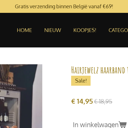
Gratis verzending binnen België vanaf €69!
HOME
NIEUW
KOOPJES!
CATEGO
Hairjewelz haarband 
Sale!
€ 14,95
€ 18,95
In winkelwagen