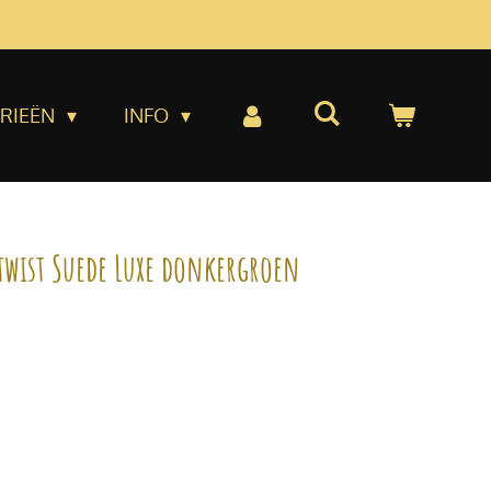
RIEËN
INFO
twist Suede Luxe donkergroen