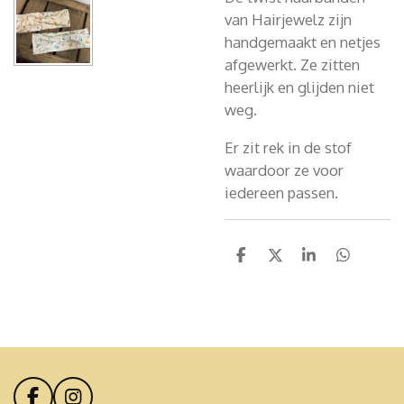
van Hairjewelz zijn
handgemaakt en netjes
afgewerkt. Ze zitten
heerlijk en glijden niet
weg.
Er zit rek in de stof
waardoor ze voor
iedereen passen.
D
D
S
D
e
e
h
e
l
e
a
l
e
l
r
e
n
e
n