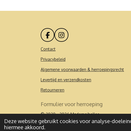
F
I
a
n
c
s
Contact
e
t
Privacybeleid
b
a
o
g
Algemene voorwaarden & herroepingsrecht
o
r
k
a
Levertijd en verzendkosten
m
Retourneren
Formulier voor herroeping
© 2020 - 2026 Mademoibelles
Deze website gebruikt cookies voor analyse-doeleind
hiermee akkoord.