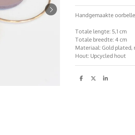
Handgemaakte oorbelle
Totale lengte: 5,1 cm
Totale breedte: 4 cm
Materiaal: Gold plated, 
Hout: Upcycled hout
D
D
S
e
e
h
l
e
a
e
l
r
n
e