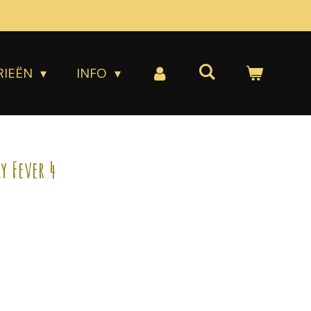
RIEËN
INFO
y Fever 4