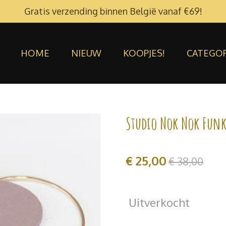
Gratis verzending binnen België vanaf €69!
HOME
NIEUW
KOOPJES!
CATEGO
Studio Nok Nok Funk
€ 25,00
€ 38,00
Uitverkocht