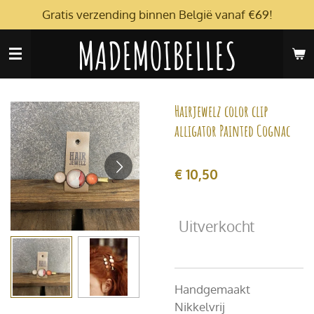
Gratis verzending binnen België vanaf €69!
Ga
direct
MADEMOIBELLES
naar
de
hoofdinhoud
Hairjewelz color clip
alligator Painted Cognac
€ 10,50
Uitverkocht
Handgemaakt
Nikkelvrij