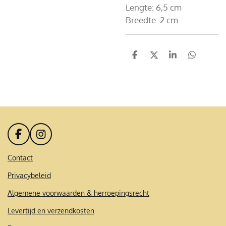
Lengte: 6,5 cm
Breedte: 2 cm
D
D
S
D
e
e
h
e
l
e
a
l
e
l
r
e
n
e
n
F
I
a
n
c
s
Contact
e
t
Privacybeleid
b
a
o
g
Algemene voorwaarden & herroepingsrecht
o
r
k
a
Levertijd en verzendkosten
m