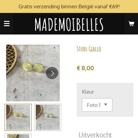
Gratis verzending binnen België vanaf €69!
Ga
direct
MADEMOIBELLES
naar
de
hoofdinhoud
Studs Giallo
€ 8,00
Kleur
Uitverkocht