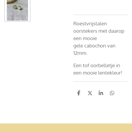
Roestvrijstalen
oorstekers met daarop
een mooie
gele
cabochon
van
12mm.
Een tof oorbelletje in
een mooie lentekleur!
D
D
S
D
e
e
h
e
l
e
a
l
e
l
r
e
n
e
n