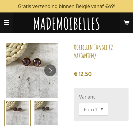
Gratis verzending binnen België vanaf €69!
Ga
direct
MADEMOIBELLES
naar
de
hoofdinhoud
Oorbellen Jungle (2
varianten)
€ 12,50
Variant