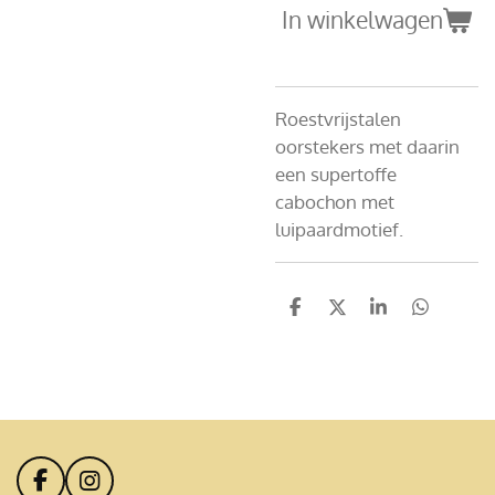
In winkelwagen
Roestvrijstalen
oorstekers met daarin
een supertoffe
cabochon met
luipaardmotief.
D
D
S
D
e
e
h
e
l
e
a
l
e
l
r
e
n
e
n
F
I