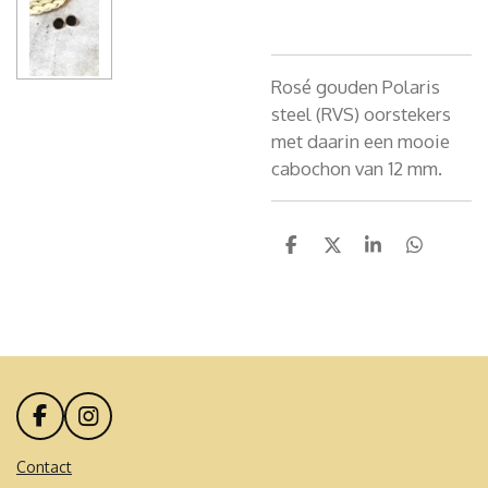
Rosé gouden Polaris
steel (RVS) oorstekers
met daarin een mooie
cabochon van 12 mm.
D
D
S
D
e
e
h
e
l
e
a
l
e
l
r
e
n
e
n
F
I
a
n
c
s
Contact