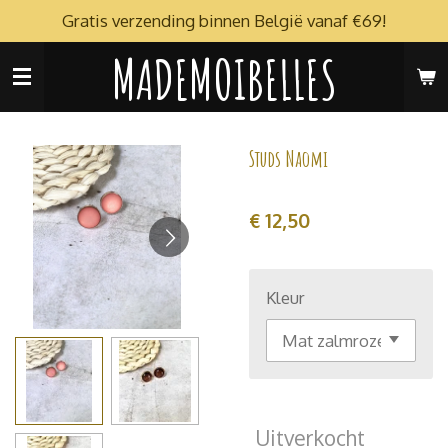
Gratis verzending binnen België vanaf €69!
Ga
direct
MADEMOIBELLES
naar
de
hoofdinhoud
Studs Naomi
€ 12,50
Kleur
Uitverkocht