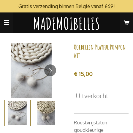
Gratis verzending binnen België vanaf €69!
Ga
direct
MADEMOIBELLES
naar
de
hoofdinhoud
Oorbellen Playful Pompon
wit
€ 15,00
Uitverkocht
Roestvrijstalen
goudkleurige