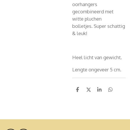
oorhangers
gecombineerd met
witte pluchen
bolletjes. Super schattig
& leuk!
Heel licht van gewicht.
Lengte ongeveer 5 cm.
D
D
S
D
e
e
h
e
l
e
a
l
e
l
r
e
n
e
n