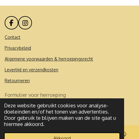
F
I
a
n
c
s
Contact
e
t
Privacybeleid
b
a
o
g
Algemene voorwaarden & herroepingsrecht
o
r
k
a
Levertijd en verzendkosten
m
Retourneren
Formulier voor herroeping
Deze website gebruikt cookies voor analyse-
© 2020 - 2026 Mademoibelles
doeleinden en/of het tonen van advertenties.
Powered by
JouwWeb
Door gebruik te blijven maken van de site gaat u
hiermee akkoord.
Akkoord