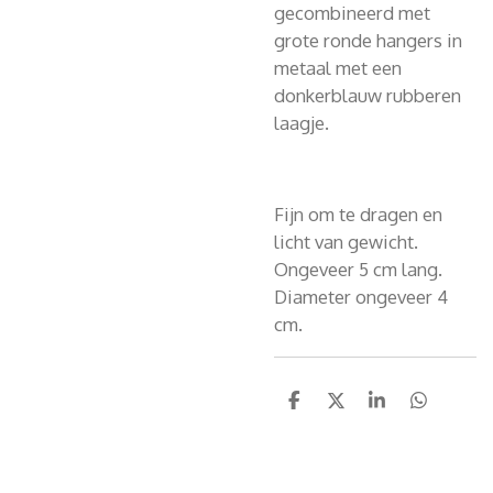
gecombineerd met
grote ronde hangers in
metaal met een
donkerblauw rubberen
laagje.
Fijn om te dragen en
licht van gewicht.
Ongeveer 5 cm lang.
Diameter ongeveer 4
cm.
D
D
S
D
e
e
h
e
l
e
a
l
e
l
r
e
n
e
n