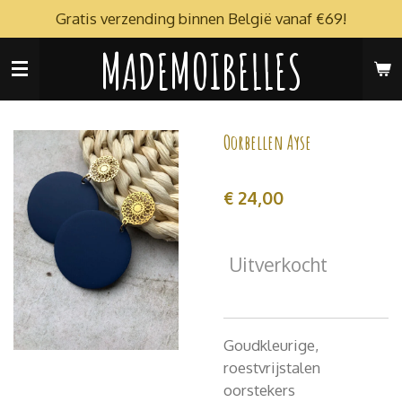
Gratis verzending binnen België vanaf €69!
Ga
direct
MADEMOIBELLES
naar
de
hoofdinhoud
Oorbellen Ayse
€ 24,00
Uitverkocht
Goudkleurige,
roestvrijstalen
oorstekers