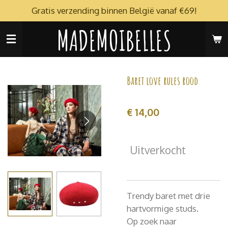
Gratis verzending binnen België vanaf €69!
Ga
direct
MADEMOIBELLES
naar
de
hoofdinhoud
Baret love rules rood
€ 14,00
Uitverkocht
Trendy baret met drie
hartvormige studs.
Op zoek naar