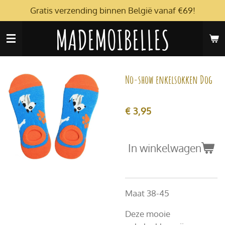
Gratis verzending binnen België vanaf €69!
Ga
direct
MADEMOIBELLES
naar
de
hoofdinhoud
No-show enkelsokken Dog
€ 3,95
In winkelwagen
Maat 38-45
Deze mooie