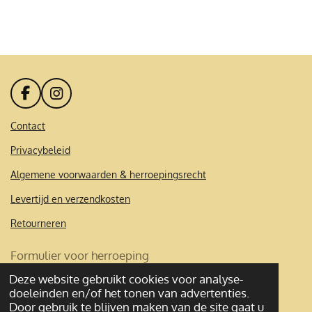
e
e
h
e
l
e
a
l
e
l
r
e
n
e
n
F
I
a
n
c
s
Contact
e
t
Privacybeleid
b
a
o
g
Algemene voorwaarden & herroepingsrecht
o
r
k
a
Levertijd en verzendkosten
m
Retourneren
Formulier voor herroeping
Deze website gebruikt cookies voor analyse-
© 2020 - 2026 Mademoibelles
doeleinden en/of het tonen van advertenties.
Powered by
JouwWeb
Door gebruik te blijven maken van de site gaat u