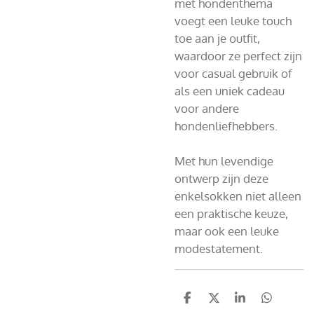
met hondenthema
voegt een leuke touch
toe aan je outfit,
waardoor ze perfect zijn
voor casual gebruik of
als een uniek cadeau
voor andere
hondenliefhebbers.
Met hun levendige
ontwerp zijn deze
enkelsokken niet alleen
een praktische keuze,
maar ook een leuke
modestatement.
D
D
S
D