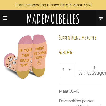
Gratis verzending binnen België vanaf €69!
Ga
direct
MADEMOIBELLES
naar
de
hoofdinhoud
Sokken Bring me coffee
€ 4,95
In
winkelwage
Maat 38-45
Deze sokken passen