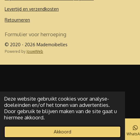
o
r
k
a
Levertijd en verzendkosten
m
Retourneren
Formulier voor herroeping
© 2020 - 2026 Mademoibelles
Powered by
JouwWeb
Deze website gebruikt cookies voor analyse-
doeleinden en/of het tonen van advertenties.
Door gebruik te blijven maken van de site gaat u
hiermee akkoord.
Akkoord
E-mailadres
Telefoonnummer
Kaart
Facebook
WhatsA