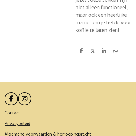
niet alleen functioneel,
maar ook een heerlijke
manier om je liefde voor
koffie te laten zien!
D
D
S
D
e
e
h
e
l
e
a
l
e
l
r
e
n
e
n
F
I
a
n
c
s
Contact
e
t
Privacybeleid
b
a
o
g
Algemene voorwaarden & herroepingsrecht