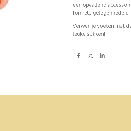
een opvallend accessoire
formele gelegenheden.
Verwen je voeten met d
leuke sokken!
D
D
S
e
e
h
l
e
a
e
l
r
n
e