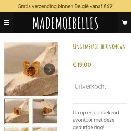
Gratis verzending binnen België vanaf €69!
Ga
direct
MADEMOIBELLES
naar
de
hoofdinhoud
Ring Embrace The Unknown
€ 19,00
Uitverkocht
Ga op een onbekend
avontuur met deze
gedurfde ring!