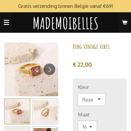
Gratis verzending binnen België vanaf €69!
Ga
direct
MADEMOIBELLES
naar
de
hoofdinhoud
Ring vintage vibes
€ 22,00
Kleur
Maat