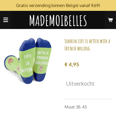
Gratis verzending binnen België vanaf €69!
Ga
direct
MADEMOIBELLES
naar
de
hoofdinhoud
Sokken Life is better with a
French bulldog
€ 4,95
Uitverkocht
Maat 38-45