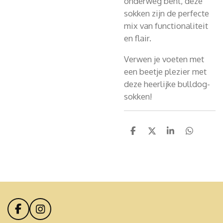
onderweg bent, deze
sokken zijn de perfecte
mix van functionaliteit
en flair.
Verwen je voeten met
een beetje plezier met
deze heerlijke bulldog-
sokken!
D
D
S
D
e
e
h
e
l
e
a
l
e
l
r
e
n
e
n
F
I