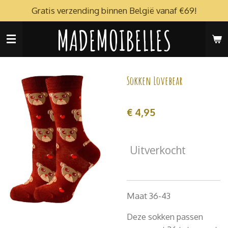
Gratis verzending binnen België vanaf €69!
Ga
direct
MADEMOIBELLES
naar
de
hoofdinhoud
Sokken Lovebear
€ 4,95
Uitverkocht
Maat 36-43
Deze sokken passen