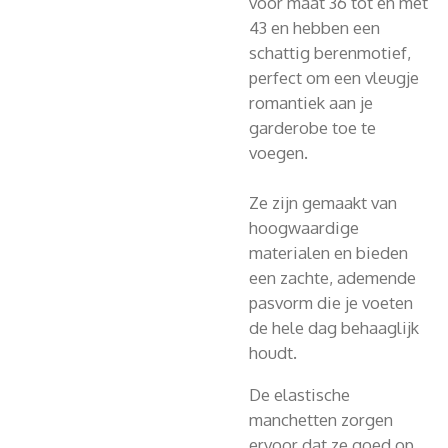
voor maat 36 tot en met
43 en hebben een
schattig berenmotief,
perfect om een ​​vleugje
romantiek aan je
garderobe toe te
voegen.
Ze zijn gemaakt van
hoogwaardige
materialen en bieden
een zachte, ademende
pasvorm die je voeten
de hele dag behaaglijk
houdt.
De elastische
manchetten zorgen
ervoor dat ze goed op