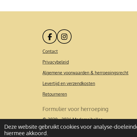
F
I
a
n
c
s
Contact
e
t
Privacybeleid
b
a
o
g
Algemene voorwaarden & herroepingsrecht
o
r
k
a
Levertijd en verzendkosten
m
Retourneren
Formulier voor herroeping
© 2020 - 2026 Mademoibelles
Deze website gebruikt cookies voor analyse-doeleinde
hiermee akkoord.