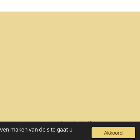
Powered by
JouwWeb
jven maken van de site gaat u
Akkoord