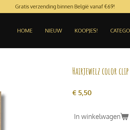
Gratis verzending binnen België vanaf €69!
HOME
NIEUW
KOOPJES!
CATEGO
Hairjewelz color cli
€ 5,50
In winkelwagen