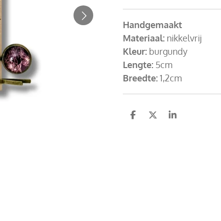
Handgemaakt
Materiaal:
nikkelvrij
Kleur:
burgundy
Lengte:
5cm
Breedte:
1,2cm
D
D
S
e
e
h
l
e
a
e
l
r
n
e