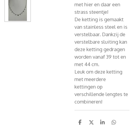
met hier en daar een
strass steentje!
De ketting is gemaakt
van stainless steel en is
verstelbaar. Dankzij de
verstelbare sluiting kan
deze ketting gedragen
worden vanaf 39 tot en
met 44 cm.
Leuk om deze ketting
met meerdere
kettingen
op
verschillende lengtes te
combineren!
D
D
S
D
e
e
h
e