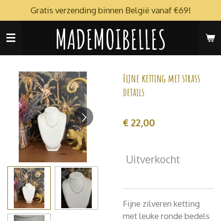
Gratis verzending binnen België vanaf €69!
Ga
direct
MADEMOIBELLES
naar
de
hoofdinhoud
Fijne ketting met strass
details
€ 22,00
Uitverkocht
Fijne zilveren ketting
met leuke ronde bedels