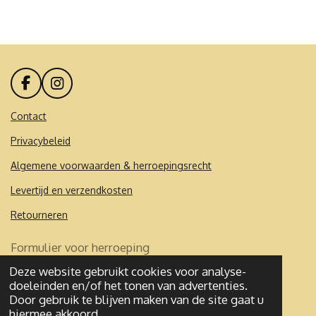
l
e
a
l
e
l
r
e
n
e
n
F
I
a
n
c
s
Contact
e
t
Privacybeleid
b
a
o
g
Algemene voorwaarden & herroepingsrecht
o
r
k
a
Levertijd en verzendkosten
m
Retourneren
Formulier voor herroeping
Deze website gebruikt cookies voor analyse-
© 2020 - 2026 Mademoibelles
doeleinden en/of het tonen van advertenties.
Powered by
JouwWeb
Door gebruik te blijven maken van de site gaat u
hiermee akkoord.