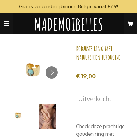
Gratis verzending binnen België vanaf €69!
Ga
direct
MADEMOIBELLES
naar
de
hoofdinhoud
Robuuste ring met
natuursteen turquoise
€ 19,00
Uitverkocht
Check deze prachtige
gouden ring met