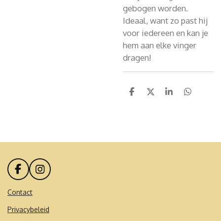
gebogen worden.
Ideaal, want zo past hij
voor iedereen en kan je
hem aan elke vinger
dragen!
D
D
S
D
e
e
h
e
l
e
a
l
e
l
r
e
n
e
n
F
I
a
n
c
s
Contact
e
t
Privacybeleid
b
a