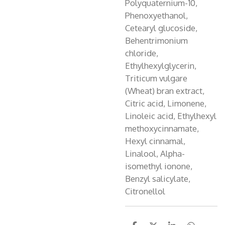
Polyquaternium-10,
Phenoxyethanol,
Cetearyl glucoside,
Behentrimonium
chloride,
Ethylhexylglycerin,
Triticum vulgare
(Wheat) bran extract,
Citric acid, Limonene,
Linoleic acid, Ethylhexyl
methoxycinnamate,
Hexyl cinnamal,
Linalool, Alpha-
isomethyl ionone,
Benzyl salicylate,
Citronellol