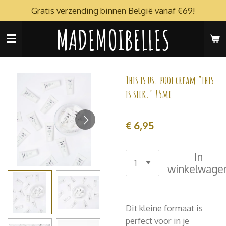
Gratis verzending binnen België vanaf €69!
Ga
direct
MADEMOIBELLES
naar
de
hoofdinhoud
This is us. foot cream "this
is silk." 15ml
€ 6,95
In
winkelwage
Dit kleine formaat is
perfect voor in je