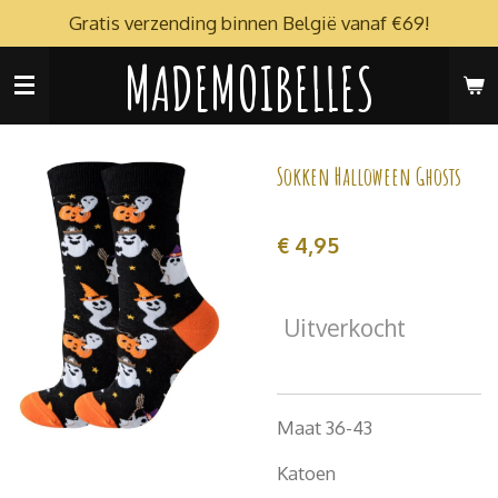
Gratis verzending binnen België vanaf €69!
Ga
direct
MADEMOIBELLES
naar
de
hoofdinhoud
Sokken Halloween Ghosts
€ 4,95
Uitverkocht
Maat 36-43
Katoen