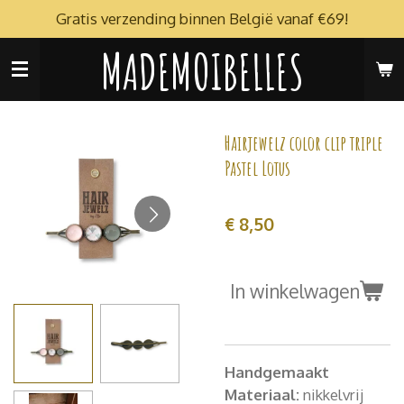
Gratis verzending binnen België vanaf €69!
Ga
direct
MADEMOIBELLES
naar
de
hoofdinhoud
Hairjewelz color clip triple
Pastel Lotus
€ 8,50
In winkelwagen
Handgemaakt
Materiaal:
nikkelvrij