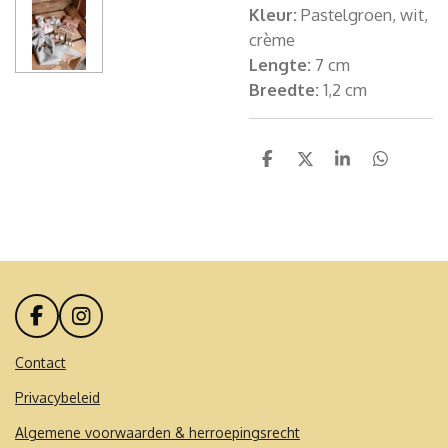
Kleur:
Pastelgroen, wit,
crème
Lengte:
7 cm
Breedte:
1,2 cm
D
D
S
D
e
e
h
e
l
e
a
l
e
l
r
e
n
e
n
F
I
a
n
c
s
Contact
e
t
Privacybeleid
b
a
o
g
Algemene voorwaarden & herroepingsrecht
o
r