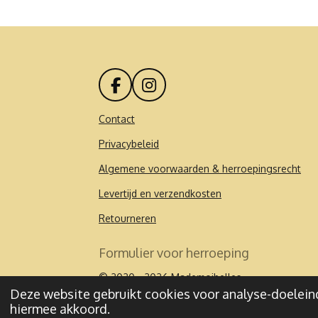
F
I
a
n
c
s
Contact
e
t
Privacybeleid
b
a
o
g
Algemene voorwaarden & herroepingsrecht
o
r
k
a
Levertijd en verzendkosten
m
Retourneren
Formulier voor herroeping
© 2020 - 2026 Mademoibelles
Deze website gebruikt cookies voor analyse-doeleind
hiermee akkoord.