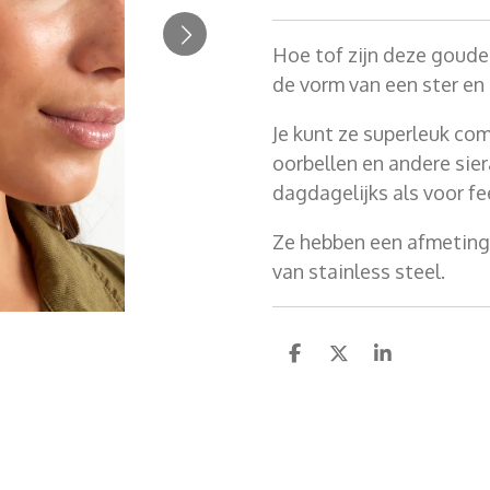
Hoe tof zijn deze gouden
de vorm van een ster en
Je kunt ze superleuk c
oorbellen en andere sier
dagdagelijks als voor f
Ze hebben een afmeting 
van stainless steel.
D
D
S
e
e
h
l
e
a
e
l
r
n
e