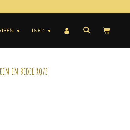
RIEËN
INFO
teen en bedel roze