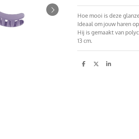
Hoe mooi is deze glanz
Ideaal om jouw haren op
Hij is gemaakt van poly
13 cm.
D
D
S
e
e
h
l
e
a
e
l
r
n
e