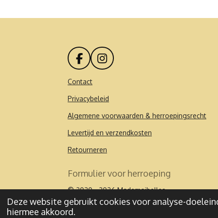
F
I
a
n
c
s
Contact
e
t
Privacybeleid
b
a
o
g
Algemene voorwaarden & herroepingsrecht
o
r
k
a
Levertijd en verzendkosten
m
Retourneren
Formulier voor herroeping
© 2020 - 2026 Mademoibelles
Deze website gebruikt cookies voor analyse-doeleind
hiermee akkoord.