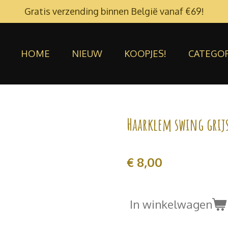
Gratis verzending binnen België vanaf €69!
HOME
NIEUW
KOOPJES!
CATEGO
Haarklem swing grij
€ 8,00
In winkelwagen