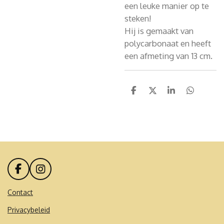
een leuke manier op te
steken!
Hij is gemaakt van
polycarbonaat en heeft
een afmeting van 13 cm.
D
D
S
D
e
e
h
e
l
e
a
l
e
l
r
e
n
e
n
F
I
a
n
c
s
Contact
e
t
Privacybeleid
b
a
o
g