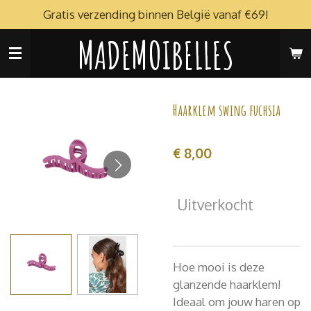
Gratis verzending binnen België vanaf €69!
Ga
direct
MADEMOIBELLES
naar
de
hoofdinhoud
Haarklem swing fuchsia
€ 8,00
Uitverkocht
Hoe mooi is deze
glanzende haarklem!
Ideaal om jouw haren op