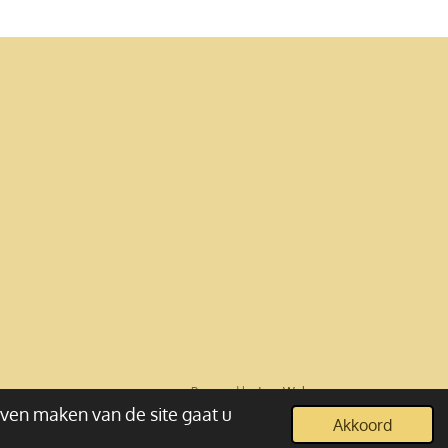
Powered by
JouwWeb
jven maken van de site gaat u
Akkoord