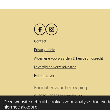
F
I
a
n
c
s
Contact
e
t
Privacybeleid
b
a
o
g
Algemene voorwaarden & herroepingsrecht
o
r
k
a
Levertijd en verzendkosten
m
Retourneren
Formulier voor herroeping
© 2020 - 2026 Mademoibelles
Deze website gebruikt cookies voor analyse-doeleinde
hiermee akkoord.