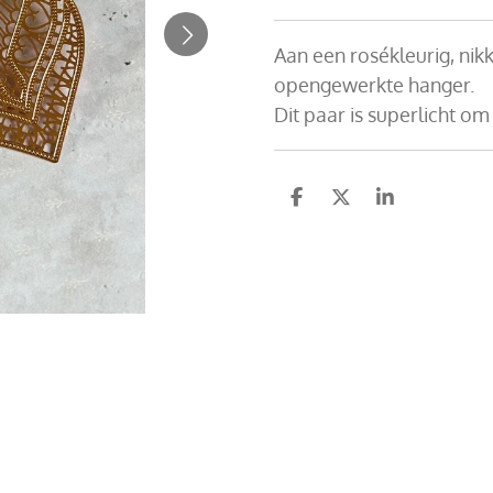
Aan een rosékleurig, nikk
opengewerkte hanger.
Dit paar is superlicht om
D
D
S
e
e
h
l
e
a
e
l
r
n
e