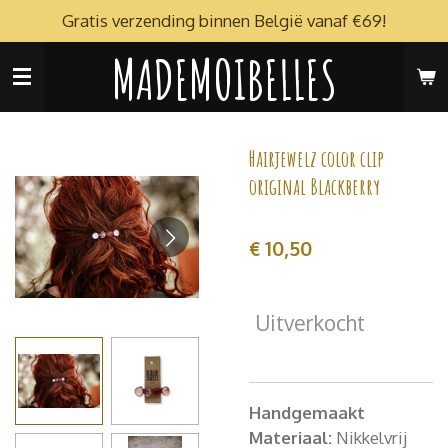
Gratis verzending binnen België vanaf €69!
Ga
direct
MADEMOIBELLES
naar
de
hoofdinhoud
Hairjewelz color clip
original Blackberry
€ 10,50
Uitverkocht
Handgemaakt
Materiaal:
Nikkelvrij