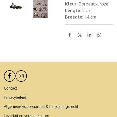
Kleur:
Bordeaux, roze
Lengte:
5 cm
Breedte:
1.4 cm
D
D
S
D
e
e
h
e
l
e
a
l
e
l
r
e
n
e
n
F
I
a
n
c
s
Contact
e
t
Privacybeleid
b
a
o
g
Algemene voorwaarden & herroepingsrecht
o
r
k
a
Levertijd en verzendkosten