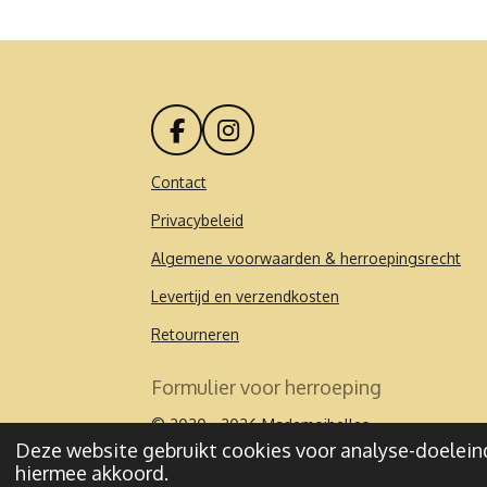
F
I
a
n
c
s
Contact
e
t
Privacybeleid
b
a
o
g
Algemene voorwaarden & herroepingsrecht
o
r
k
a
Levertijd en verzendkosten
m
Retourneren
Formulier voor herroeping
© 2020 - 2026 Mademoibelles
Deze website gebruikt cookies voor analyse-doeleind
hiermee akkoord.