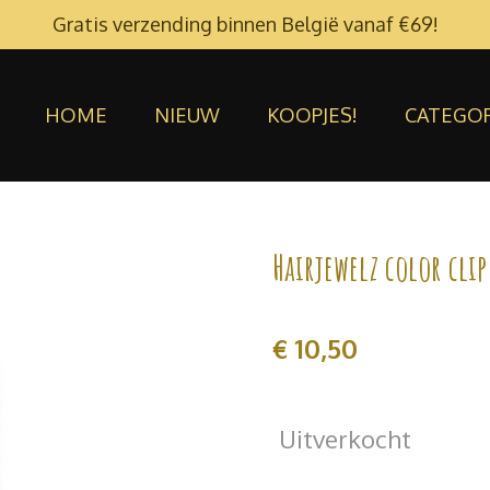
Gratis verzending binnen België vanaf €69!
HOME
NIEUW
KOOPJES!
CATEGO
Hairjewelz color clip
€ 10,50
Uitverkocht