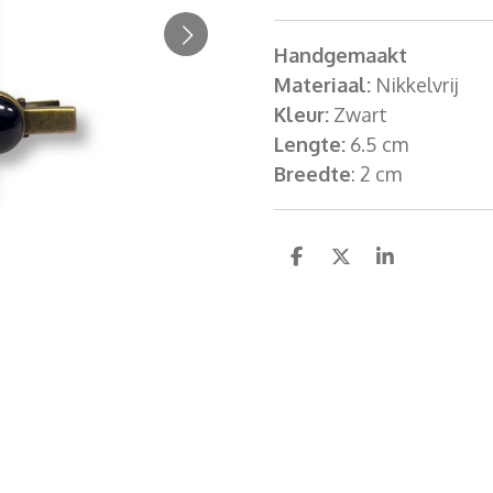
Handgemaakt
Materiaal:
Nikkelvrij
Kleur:
Zwart
Lengte:
6.5 cm
Breedte
: 2 cm
D
D
S
e
e
h
l
e
a
e
l
r
n
e