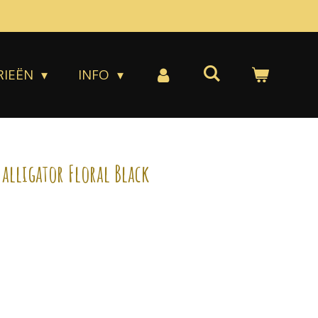
RIEËN
INFO
 alligator Floral Black