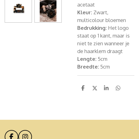
acetaat
Kleur:
Zwart,
multicolour bloemen
Bedrukking:
Het logo
staat op 1 kant, maar is
niet te zien wanneer je
de haarklem draagt
Lengte:
5cm
Breedte:
5cm
D
D
S
D
e
e
h
e
l
e
a
l
e
l
r
e
n
e
n