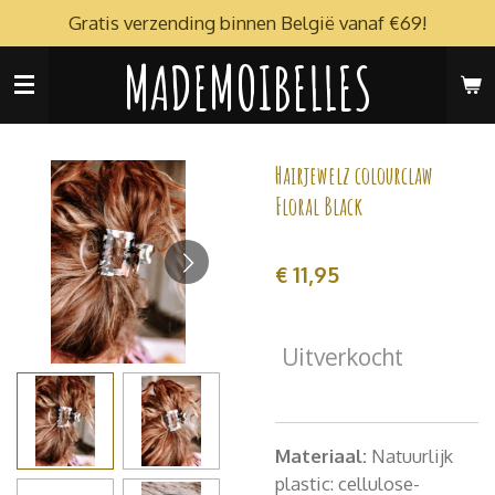
Gratis verzending binnen België vanaf €69!
Ga
direct
MADEMOIBELLES
naar
de
hoofdinhoud
Hairjewelz colourclaw
Floral Black
€ 11,95
Uitverkocht
Materiaal:
Natuurlijk
plastic: cellulose-