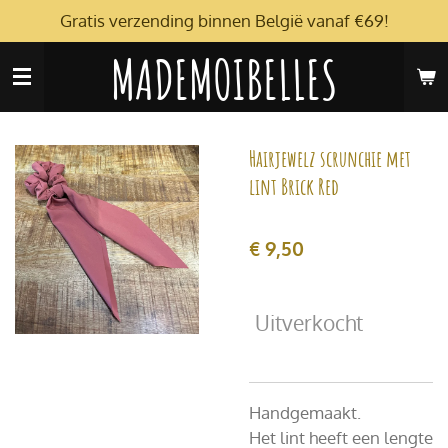
Gratis verzending binnen België vanaf €69!
Ga
direct
MADEMOIBELLES
naar
de
hoofdinhoud
Hairjewelz scrunchie met
lint Brick Red
€ 9,50
Uitverkocht
Handgemaakt.
Het lint heeft een lengte