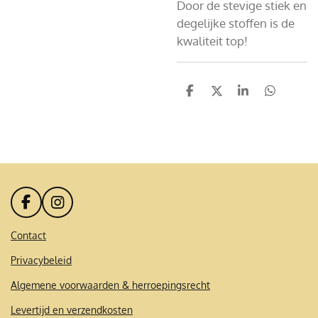
Door de stevige stiek en
degelijke stoffen is de
kwaliteit top!
D
D
S
D
e
e
h
e
l
e
a
l
e
l
r
e
n
e
n
F
I
a
n
c
s
Contact
e
t
Privacybeleid
b
a
o
g
Algemene voorwaarden & herroepingsrecht
o
r
k
a
Levertijd en verzendkosten