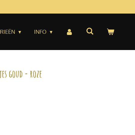
RIEËN
INFO
jes goud - roze