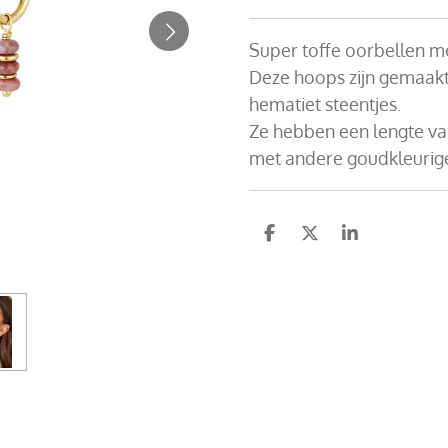
Super toffe oorbellen me
Deze hoops zijn gemaakt 
hematiet steentjes.
Ze hebben een lengte va
met andere goudkleurige
D
D
S
e
e
h
l
e
a
e
l
r
n
e