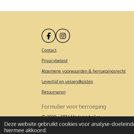
F
I
a
n
c
s
Contact
e
t
Privacybeleid
b
a
o
g
Algemene voorwaarden & herroepingsrecht
o
r
k
a
Levertijd en verzendkosten
m
Retourneren
Formulier voor herroeping
© 2020 - 2026 Mademoibelles
Deze website gebruikt cookies voor analyse-doeleinde
hiermee akkoord.