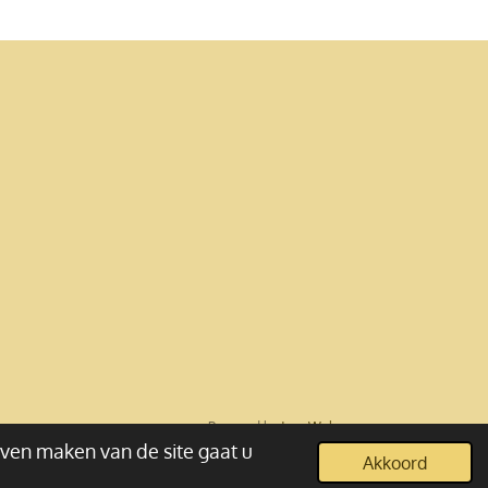
Powered by
JouwWeb
jven maken van de site gaat u
Akkoord