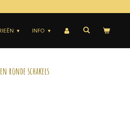
RIEËN
INFO
 en ronde schakels