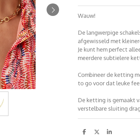
Wauw!
De langwerpige schakel
afgewisseld met kleiner
Je kunt hem perfect all
meerdere subtielere kett
Combineer de ketting met
to go voor dat leuke fee
De ketting is gemaakt va
verstelbare sluiting dr
D
D
S
e
e
h