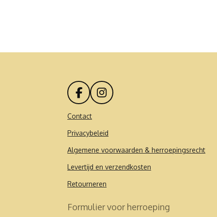
F
I
a
n
c
s
Contact
e
t
Privacybeleid
b
a
o
g
Algemene voorwaarden & herroepingsrecht
o
r
k
a
Levertijd en verzendkosten
m
Retourneren
Formulier voor herroeping