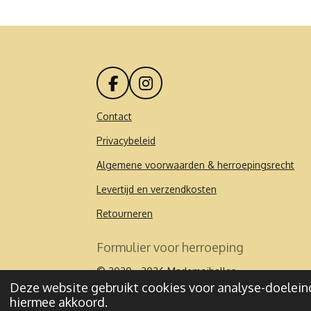
F
I
a
n
c
s
Contact
e
t
Privacybeleid
b
a
o
g
Algemene voorwaarden & herroepingsrecht
o
r
k
a
Levertijd en verzendkosten
m
Retourneren
Formulier voor herroeping
© 2020 - 2026 Mademoibelles
Deze website gebruikt cookies voor analyse-doeleind
hiermee akkoord.