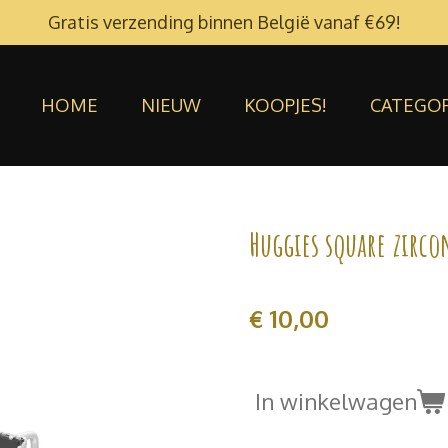
Gratis verzending binnen België vanaf €69!
HOME
NIEUW
KOOPJES!
CATEGO
Huggies square zirco
€ 10,00
In winkelwagen