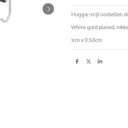
Huggie-stijl oorbellen d
White gold plated, nikke
1cm x 0.50cm
D
D
S
e
e
h
l
e
a
e
l
r
n
e