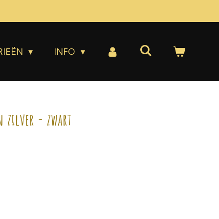
RIEËN
INFO
n zilver - zwart